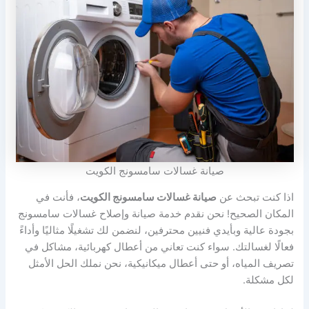
صيانة غسالات سامسونج الكويت
اذا كنت تبحث عن
صيانة غسالات سامسونج الكويت
، فأنت في
المكان الصحيح! نحن نقدم خدمة صيانة وإصلاح غسالات سامسونج
بجودة عالية وبأيدي فنيين محترفين، لنضمن لك تشغيلًا مثاليًا وأداءً
فعالًا لغسالتك. سواء كنت تعاني من أعطال كهربائية، مشاكل في
تصريف المياه، أو حتى أعطال ميكانيكية، نحن نملك الحل الأمثل
لكل مشكلة.