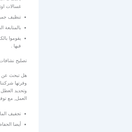
غسالات اوتو
تنظيف جميع
بالمتابعة ا
يقوموا بالك
فيها .
تصليح نشافات 
هل تبحث عن ف
وفرتها شركتنا
وتحديد العطل و
العمل, مع توف
تجفيف المل
أيضا الحفا