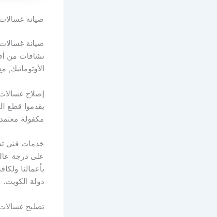
صيانة غسالات النزهة 51535359 فني تصليح 
صيانة غسالات 
نشافات من أفض
الأوتوماتيك, م
إصلاح غسالات 
يقدموا قطع ال
مكفولة معتمدة
خدمات فني تصل
على درجة عالي
بأعمالنا ولكا
دولة الكويت.
تصليح غسالات 