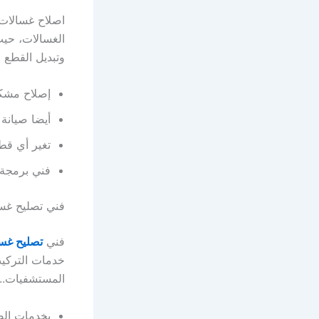
اصلاح غسالات ا
الغسالات، حيث
وتبديل القطع ا
إصلاح مشكلة
أيضا صيانة
تغير أي قط
فني برمجة.
فني تصليح غسا
فني
تصليح غس
خدمات التركيب
المستشفيات..ا
بخدمات الصي