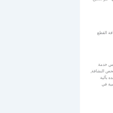
فة القطع
بس خدمة
حص النشافة,
ه بآلية
مية في