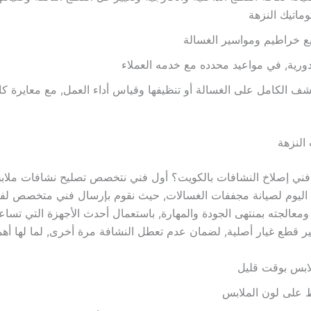
ماتيك النزهة
 خراطيم ومواسير الغسالة
لدورية, في مواعيد محدده مع خدمه العملاء
شف الكامل على الغسالة أو تنظيفها وقياس أداء العمل, مع معايرة كا
النزهة
ني إصلاخ النشافات بالكويت؟ أول فني نتخصص تصليح نشافات ملا
 اليوم لصيانة مجففات الغسالات, حيث نقوم بإرسال فني متخصص لف
معالجته بمنتهى الجودة والمهارة, باستعمال أحدث الأجهزة التي تساعد
ير قطع غيار أصلية, لضمان عدم تعطل النشافة مرة أخرى, لما لها أه
ابس بوقت قليل
ظ على لون الملابس