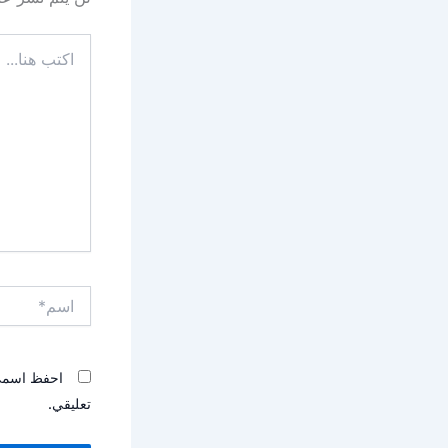
اكتب
هنا...
اسم*
احفظ اسمي، 
تعليقي.