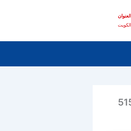
لعنوان
الكويت
ية 51535359