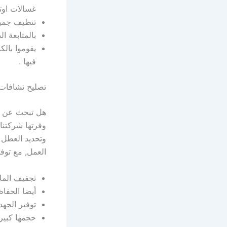
غسالات اوتو
تنظيف جميع
بالمتابعة ا
يقوموا بالك
فيها .
تصليح نشافات 
هل تبحث عن ف
وفرتها شركتنا
وتحديد العطل و
العمل, مع توف
تجفيف المل
أيضا الحفا
توفير الجه
حجمها كبير