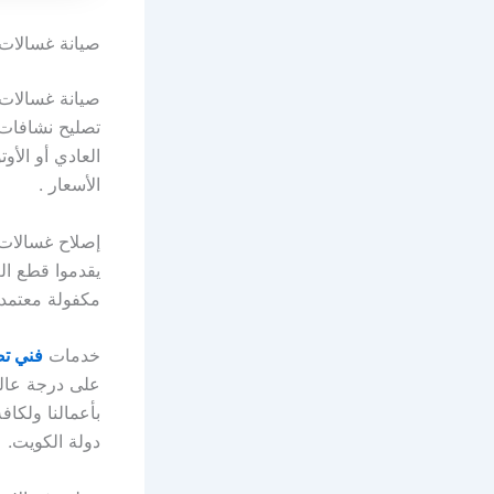
صيانة غسالات الخالدية 51535359 فني تصلي
صيانة غسالات 
تصليح نشافات 
العادي أو الأو
الأسعار .
إصلاح غسالات 
يقدموا قطع ال
مكفولة معتمدة
خدمات
فني تص
على درجة عالي
بأعمالنا ولكا
دولة الكويت.