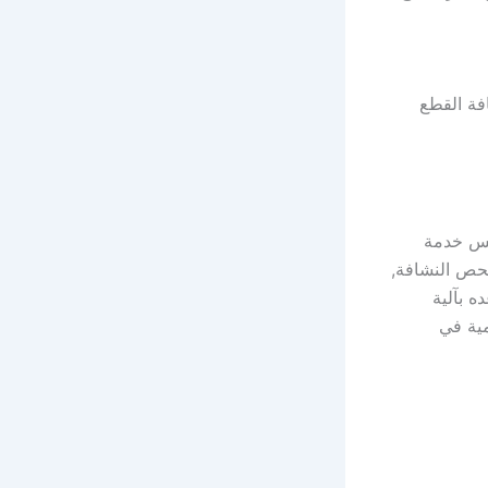
فة القطع
بس خدمة
حص النشافة,
ه بآلية
مية في