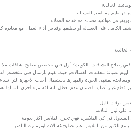
ماتيك الخالدية
 خراطيم ومواسير الغسالة
لدورية, في مواعيد محدده مع خدمه العملاء
شف الكامل على الغسالة أو تنظيفها وقياس أداء العمل, مع معايرة كا
الخالدية
ني إصلاخ النشافات بالكويت؟ أول فني نتخصص تصليح نشافات ملا
 اليوم لصيانة مجففات الغسالات, حيث نقوم بإرسال فني متخصص لف
معالجته بمنتهى الجودة والمهارة, باستعمال أحدث الأجهزة التي تساعد
ير قطع غيار أصلية, لضمان عدم تعطل النشافة مرة أخرى, لما لها أه
ابس بوقت قليل
ظ على لون الملابس
د المبذول في كي الملابس، فهي تخرج الملابس أكثر نعومة
 يسع للكثير من الملابس عبر تصليح غسالات اوتوماتيك الناصر