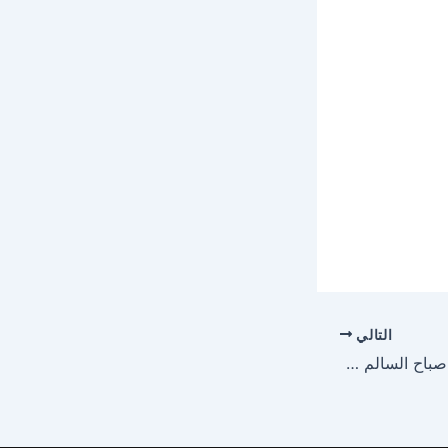
التالي
تصليح غسالات اتوماتيك صباح السالم 51535359 صيانة غسالات صباح السالم